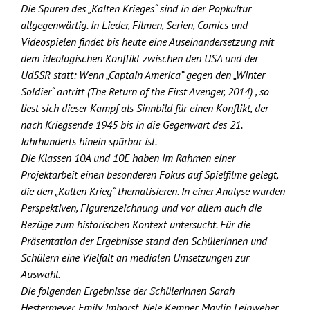
Skip
Die Spuren des „Kalten Krieges“ sind in der Popkultur
to
allgegenwärtig. In Lieder, Filmen, Serien, Comics und
content
Videospielen findet bis heute eine Auseinandersetzung mit
dem ideologischen Konflikt zwischen den USA und der
UdSSR statt: Wenn „Captain America“ gegen den „Winter
Soldier“ antritt (The Return of the First Avenger, 2014) , so
liest sich dieser Kampf als Sinnbild für einen Konflikt, der
nach Kriegsende 1945 bis in die Gegenwart des 21.
Jahrhunderts hinein spürbar ist.
Die Klassen 10A und 10E haben im Rahmen einer
Projektarbeit einen besonderen Fokus auf Spielfilme gelegt,
die den „Kalten Krieg“ thematisieren. In einer Analyse wurden
Perspektiven, Figurenzeichnung und vor allem auch die
Bezüge zum historischen Kontext untersucht. Für die
Präsentation der Ergebnisse stand den Schülerinnen und
Schülern eine Vielfalt an medialen Umsetzungen zur
Auswahl.
Die folgenden Ergebnisse der Schülerinnen Sarah
Hestermeyer, Emily Imhorst, Nele Kemper, Maylin Leinweber,