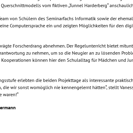
uerschnittmodells vom fiktiven „Tunnel Harderberg“ anschaulich 
 Team von Schülern des Seminarfachs Informatik sowie der ehemal
 eine Computersprache ein und zeigten Möglichkeiten für den digi
eprägte Forscherdrang abnehmen. Der Regelunterricht bietet mitun
erantwortung zu nehmen, um so die Neugier an zu lösenden Probl
Kooperationen können hier den Schulalltag für Mädchen und Junge
gsstufe erlebten die beiden Projekttage als interessante praktisc
, die wir sonst womöglich nie kennengelernt hätten“, stellt Vane
ge waren!“
stermann