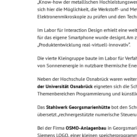
„Know-how der metallischen Hochleistungswerks
sich hier die Möglichkeit, die Werkstoff- und M
Elektronenmikroskopie zu prüfen und den Tech
Im Labor für Interaction Design erhielt eine w
für das eigene Smartphone wurde designt. Am z
„Produktentwicklung real-virtuell-innovativ“.
Die vierte Kleingruppe baute im Labor für Ver
von Sonnenenergie in nutzbare thermische Energ
Neben der Hochschule Osnabrück waren weitere
der Universität Osnabrück
eigneten sich die Sc
Themenbereichen Programmierung und künstlich
Das
Stahlwerk Georgsmarienhütte
bot den Schü
übersetzt „rechnergestützte numerische Steuer
Bei der Firma
OSMO-Anlagenbau
in Georgsmari
Siemens LOGO, einer kleinen speicherprogramm