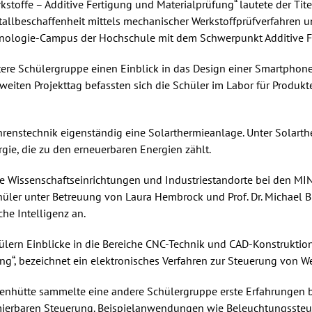
toffe – Additive Fertigung und Materialprüfung“ lautete der Tit
etallbeschaffenheit mittels mechanischer Werkstoffprüfverfahren u
nologie-Campus der Hochschule mit dem Schwerpunkt Additive Fe
eitere Schülergruppe einen Einblick in das Design einer Smartphon
weiten Projekttag befassten sich die Schüler im Labor für Prod
fahrenstechnik eigenständig eine Solarthermieanlage. Unter Sola
ie, die zu den erneuerbaren Energien zählt.
 Wissenschaftseinrichtungen und Industriestandorte bei den MI
hüler unter Betreuung von Laura Hembrock und Prof. Dr. Michael B
e Intelligenz an.
lern Einblicke in die Bereiche CNC-Technik und CAD-Konstruktion
ung“, bezeichnet ein elektronisches Verfahren zur Steuerung von 
enhütte sammelte eine andere Schülergruppe erste Erfahrungen 
ierbaren Steuerung. Beispielanwendungen wie Beleuchtungssteue