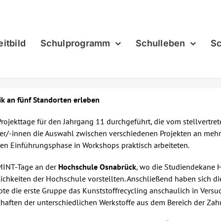
eitbild
Schulprogramm
Schulleben
Sc
k an fünf Standorten erleben
jekttage für den Jahrgang 11 durchgeführt, die vom stellvertret
üler/-innen die Auswahl zwischen verschiedenen Projekten an mehr
hen Einführungsphase in Workshops praktisch arbeiteten.
 MINT-Tage an der
Hochschule Osnabrück
, wo die Studiendekane He
chkeiten der Hochschule vorstellten. Anschließend haben sich di
obte die erste Gruppe das Kunststoffrecycling anschaulich in Vers
chaften der unterschiedlichen Werkstoffe aus dem Bereich der Za