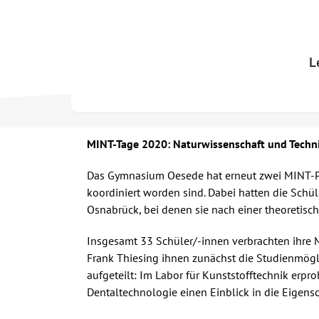
Skip
to
content
L
MINT-Tage 2020: Naturwissenschaft und Techni
Das Gymnasium Oesede hat erneut zwei MINT-Pro
koordiniert worden sind. Dabei hatten die Sch
Osnabrück, bei denen sie nach einer theoretisc
Insgesamt 33 Schüler/-innen verbrachten ihre
Frank Thiesing ihnen zunächst die Studienmögli
aufgeteilt: Im Labor für Kunststofftechnik erpr
Dentaltechnologie einen Einblick in die Eigens