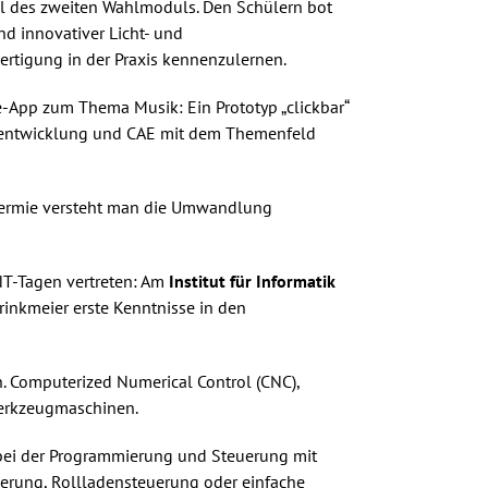
el des zweiten Wahlmoduls. Den Schülern bot
nd innovativer Licht- und
rtigung in der Praxis kennenzulernen.
e-App zum Thema Musik: Ein Prototyp „clickbar“
uktentwicklung und CAE mit dem Themenfeld
rthermie versteht man die Umwandlung
NT-Tagen vertreten: Am
Institut für Informatik
rinkmeier erste Kenntnisse in den
. Computerized Numerical Control (CNC),
Werkzeugmaschinen.
bei der Programmierung und Steuerung mit
rung, Rollladensteuerung oder einfache