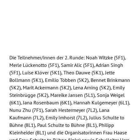
Die Teilnehmer/innen der 2. Runde: Noah Witzke (5F1),
Merle Lückenotto (5F1), Samir Alic (5F1), Adrian Singh
(5F1), Luise Klöver (5K1), Theo Dauwe (5K1), Jette
Bollmann (5K1), Emilio Többen (5K2), Bennet Brinkmann
(5K2), Marit Ackermann (5K2), Lena Arning (5K2), Emily
Steinbrügge (5K2), Mareike Jansen (5L1), Sonja Weigel
(6K1), Jana Rosenbaum (6K1), Hannah Kulgemeyer (6L1),
Nunu Zhu (7F1), Sarah Hestermeyer (7L2), Lana
Kaufmann (7L2), Emily Imhorst (7L2), Julius Schulte to
Bühne (8L1), Paul Schulte to Bühne (8L1), Philipp
Kleinheider (8L1) und die Organisatorinnen Frau Haase