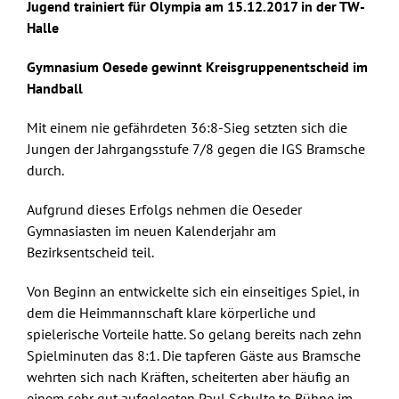
Jugend trainiert für Olympia am 15.12.2017 in der TW-
Skip
Halle
to
content
Gymnasium Oesede gewinnt Kreisgruppenentscheid im
Handball
Mit einem nie gefährdeten 36:8-Sieg setzten sich die
Jungen der Jahrgangsstufe 7/8 gegen die IGS Bramsche
durch.
Aufgrund dieses Erfolgs nehmen die Oeseder
Gymnasiasten im neuen Kalenderjahr am
Bezirksentscheid teil.
Von Beginn an entwickelte sich ein einseitiges Spiel, in
dem die Heimmannschaft klare körperliche und
spielerische Vorteile hatte. So gelang bereits nach zehn
Spielminuten das 8:1. Die tapferen Gäste aus Bramsche
wehrten sich nach Kräften, scheiterten aber häufig an
einem sehr gut aufgelegten Paul Schulte to Bühne im