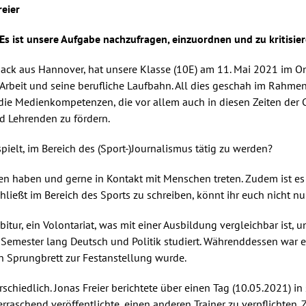
reier
s ist unsere Aufgabe nachzufragen, einzuordnen und zu kritisier
dsack aus Hannover, hat unsere Klasse (10E) am 11. Mai 2021 im O
ne Arbeit und seine berufliche Laufbahn. All dies geschah im Rahm
l die Medienkompetenzen, die vor allem auch in diesen Zeiten d
d Lehrenden zu fördern.
elt, im Bereich des (Sport-)Journalismus tätig zu werden?
n haben und gerne in Kontakt mit Menschen treten. Zudem ist es wic
ließt im Bereich des Sports zu schreiben, könnt ihr euch nicht nur
tur, ein Volontariat, was mit einer Ausbildung vergleichbar ist, 
Semester lang Deutsch und Politik studiert. Währenddessen war er 
n Sprungbrett zur Festanstellung wurde.
rschiedlich. Jonas Freier berichtete über einen Tag (10.05.2021) in
raschend veröffentlichte, einen anderen Trainer zu verpflichten