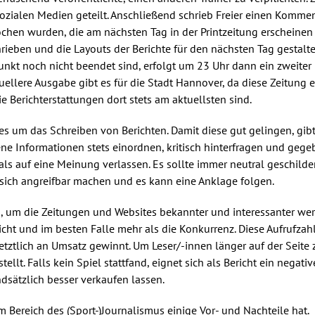
ozialen Medien geteilt. Anschließend schrieb Freier einen Komme
ochen wurden, die am nächsten Tag in der Printzeitung erscheinen
ben und die Layouts der Berichte für den nächsten Tag gestalte
nkt noch nicht beendet sind, erfolgt um 23 Uhr dann ein zweiter
ktuellere Ausgabe gibt es für die Stadt Hannover, da diese Zeitung
ie Berichterstattungen dort stets am aktuellsten sind.
les um das Schreiben von Berichten. Damit diese gut gelingen, gibt
ene Informationen stets einordnen, kritisch hinterfragen und geg
ls auf eine Meinung verlassen. Es sollte immer neutral geschilder
 sich angreifbar machen und es kann eine Anklage folgen.
, um die Zeitungen und Websites bekannter und interessanter werd
ericht und im besten Falle mehr als die Konkurrenz. Diese Aufrufza
etztlich an Umsatz gewinnt. Um Leser/-innen länger auf der Seite
ellt. Falls kein Spiel stattfand, eignet sich als Bericht ein negat
ndsätzlich besser verkaufen lassen.
 Bereich des (Sport-)Journalismus einige Vor- und Nachteile hat.