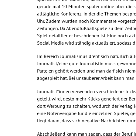
gerade mal 10 Minuten später online über die s
alltägliche Konferenz, in der die Themen bespr
Uhr. Zudem wurden noch Kommentare vorgeschrie
Zeitungen. Da Abendfußballspiele zu dem Zeitpu
Spiel detaillierter beschrieben ist. Eine noch a
Social Media wird ständig aktualisiert, sodass d
Im Bereich Journalismus dreht sich natürlich al
Journalist/eine gute Journalistin muss gewonn
Parteien gehört werden und man darf sich niema
abgespielt hat. Bei unsauberer Arbeit kann man
Journalist*innen verwenden verschiedene Tricks
geteilt wird, desto mehr Klicks generiert der B
dort Werbung zu schalten, wodurch der Verlag l
eine Notenvergabe für die einzelnen Spieler, gest
liegt daran, dass sich negative Nachrichten gru
Abschließend kann man sagen, dass der Beruf im