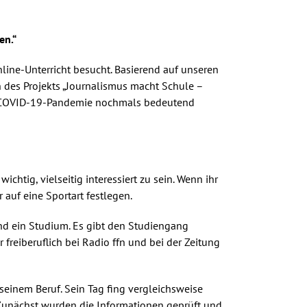
en.“
nline-Unterricht besucht. Basierend auf unseren
en des Projekts „Journalismus macht Schule –
er COVID-19-Pandemie nochmals bedeutend
htig, vielseitig interessiert zu sein. Wenn ihr
 auf eine Sportart festlegen.
und ein Studium. Es gibt den Studiengang
freiberuflich bei Radio ffn und bei der Zeitung
 seinem Beruf. Sein Tag fing vergleichsweise
. Zunächst wurden die Informationen geprüft und