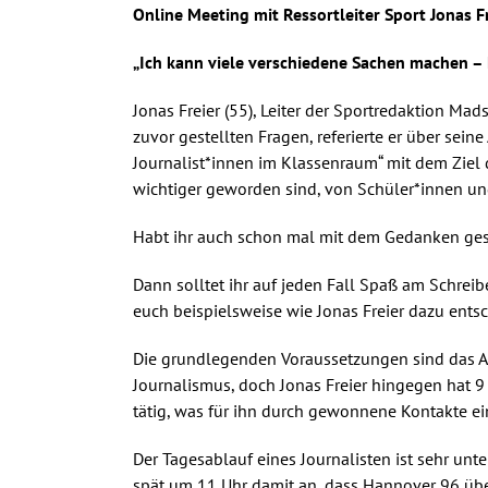
Online Meeting mit Ressortleiter Sport Jonas F
„Ich kann viele verschiedene Sachen machen – E
Jonas Freier (55), Leiter der Sportredaktion Ma
zuvor gestellten Fragen, referierte er über sei
Journalist*innen im Klassenraum“ mit dem Zie
wichtiger geworden sind, von Schüler*innen un
Habt ihr auch schon mal mit dem Gedanken gespi
Dann solltet ihr auf jeden Fall Spaß am Schreibe
euch beispielsweise wie Jonas Freier dazu entsch
Die grundlegenden Voraussetzungen sind das Abi
Journalismus, doch Jonas Freier hingegen hat 9 
tätig, was für ihn durch gewonnene Kontakte ei
Der Tagesablauf eines Journalisten ist sehr unte
spät um 11 Uhr damit an, dass Hannover 96 über