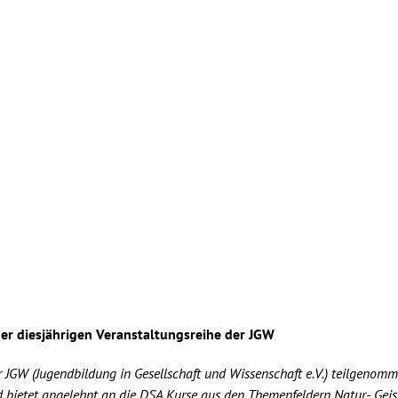
der diesjährigen Veranstaltungsreihe der JGW
r JGW (Jugendbildung in Gesellschaft und Wissenschaft e.V.) teilgeno
bietet angelehnt an die DSA Kurse aus den Themenfeldern Natur-, Geist