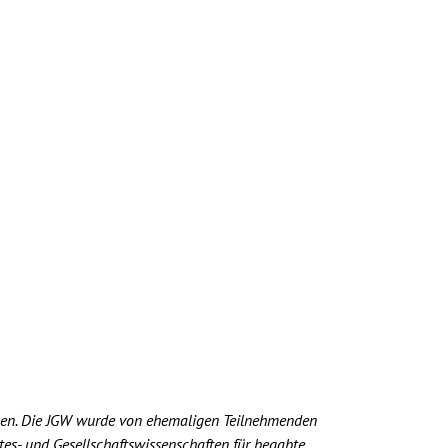
mmen. Die JGW wurde von ehemaligen Teilnehmenden
es- und Gesellschaftswissenschaften für begabte