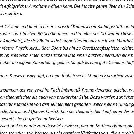
 erfolgreicher Annahme wählen kann. Die Inhalte gehen über den Schuls
versitäten.
mt 12 Tage und fand in der Historisch-Ökologischen Bildungsstätte in P
t, sodass dort in etwa 90 Schülerinnen und Schüler vor Ort waren. Dies
 Angebote), die sie häufig selbst organisierten oder auch von Mitarbei
Mathe, Physik, Jura… über Sport bis hin zu Gesellschaftsspielen reicht
n Spieleabend, einen Konzertabend und einen bunten Abend. An einem 
 über die eigene Kursarbeit gegeben. So gab es eine gute Gemeinschaf
eines Kurses ausgeprägt, da man täglich sechs Stunden Kursarbeit zusa
enommen, der von zwei im Fach Informatik Promovierenden geleitet wur
n theoretischer als auch von praktischer Seite. Dazu wurden zunächs
aschinenmodelle von den Teilnehmern gehalten, welche eine Grundlage f
acks, Arrays und Queues hinsichtlich der theoretischen Laufzeiten der w
theoretische Laufzeiten aufweisen.
iert und es wurde zum Beispiel bewiesen, warum Sortierverfahren, die
icht schneller sein können als ein positives Vielfaches von (für ausreich