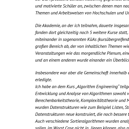
und motivierte Schüler an, zwischen denen man nach
Themen und Arbeitsweisen von Hochschulen und Uni
Die Akademie, an der ich teilnahm, dauerte insgesa
fanden dort gleichzeitig noch 5 weitere Kurse stat
miteinander in sogenannten KüAs (kursübergreifende
großen Bereich ab, der von inhaltlichen Themen wie 
Veranstaltungen wie das morgendliche Plenum, eine
und an einem anderen wurde einander ein Überblick
Insbesondere war aber die Gemeinschaft innerhalb 
erledigte.
Ich habe an dem Kurs „Algorithm Engineering“ teilg
Entwicklung und Analyse von Algorithmen sowohl vo
Berechenbarkeitstheorie, Komplexitätstheorie und M
wurden Datenstrukturen wie zum Beispiel Listen, St
Datenstrukturen neue konstruiert, die noch bessere 
Auch verschiedene Sortieralgorithmen wurden analys
sollen, im Worst Case nicht in liegen können, also n