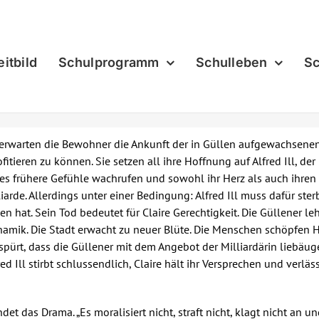
eitbild
Schulprogramm
Schulleben
Sc
rwarten die Bewohner die Ankunft der in Güllen aufgewachsenen M
tieren zu können. Sie setzen all ihre Hoffnung auf Alfred Ill, de
ires frühere Gefühle wachrufen und sowohl ihr Herz als auch ihren
liarde. Allerdings unter einer Bedingung: Alfred Ill muss dafür ste
sen hat. Sein Tod bedeutet für Claire Gerechtigkeit. Die Güllener
namik. Die Stadt erwacht zu neuer Blüte. Die Menschen schöpfen 
 spürt, dass die Güllener mit dem Angebot der Milliardärin liebä
ed Ill stirbt schlussendlich, Claire hält ihr Versprechen und verlässt
t das Drama. „Es moralisiert nicht, straft nicht, klagt nicht an un