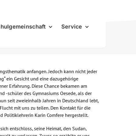
hulgemeinschaft
Service
ingsthematik anfangen. Jedoch kann nicht jeder
ng“ ein Gesicht und eine dazugehörige
igener Erfahrung. Diese Chance bekamen am
nd -schüler des Gymnasiums Oesede, als der
n seit zweieinhalb Jahren in Deutschland lebt,
lucht mit uns zu teilen. Den Kontakt für die
Politiklehrerin Karin Comfere hergestellt.
sich entschloss, seine Heimat, den Sudan,
lt zu verlassen. Zuvor, so erzählte er uns,