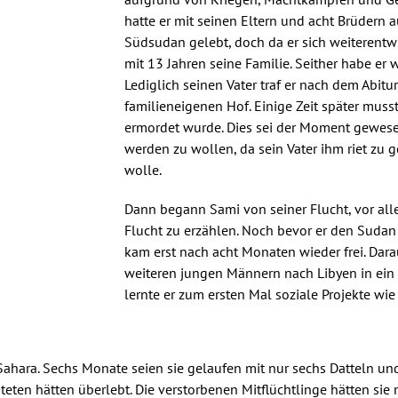
hatte er mit seinen Eltern und acht Brüdern 
Südsudan gelebt, doch da er sich weiterentwi
mit 13 Jahren seine Familie. Seither habe er
Lediglich seinen Vater traf er nach dem Abit
familieneigenen Hof. Einige Zeit später muss
ermordet wurde. Dies sei der Moment gewesen
werden zu wollen, da sein Vater ihm riet zu
wolle.
Dann begann Sami von seiner Flucht, vor al
Flucht zu erzählen. Noch bevor er den Suda
kam erst nach acht Monaten wieder frei. Dar
weiteren jungen Männern nach Libyen in ein F
lernte er zum ersten Mal soziale Projekte wi
 Sahara. Sechs Monate seien sie gelaufen mit nur sechs Datteln un
chteten hätten überlebt. Die verstorbenen Mitflüchtlinge hätten s