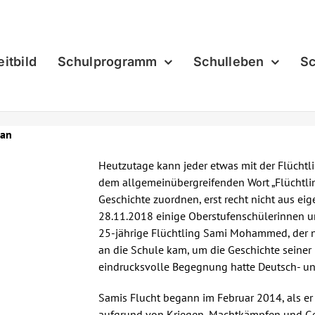
eitbild
Schulprogramm
Schulleben
Sc
dan
Heutzutage kann jeder etwas mit der Flüchtl
dem allgemeinübergreifenden Wort „Flüchtli
Geschichte zuordnen, erst recht nicht aus e
28.11.2018 einige Oberstufenschülerinnen u
25-jährige Flüchtling Sami Mohammed, der nu
an die Schule kam, um die Geschichte seiner F
eindrucksvolle Begegnung hatte Deutsch- und 
Samis Flucht begann im Februar 2014, als er 
aufgrund von Kriegen, Machtkämpfen und Gewa