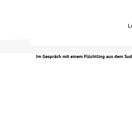
Skip
to
content
L
Im Gespräch mit einem Flüchtling aus dem Su