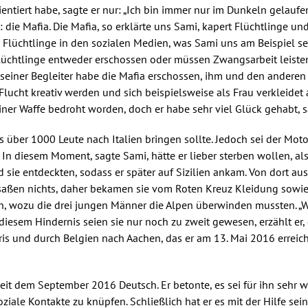
ientiert habe, sagte er nur: „Ich bin immer nur im Dunkeln gelaufen
die Mafia. Die Mafia, so erklärte uns Sami, kapert Flüchtlinge u
r Flüchtlinge in den sozialen Medien, was Sami uns am Beispiel sei
lüchtlinge entweder erschossen oder müssen Zwangsarbeit leisten.
einer Begleiter habe die Mafia erschossen, ihm und den anderen 
Flucht kreativ werden und sich beispielsweise als Frau verkleidet
iner Waffe bedroht worden, doch er habe sehr viel Glück gehabt, s
 über 1000 Leute nach Italien bringen sollte. Jedoch sei der Moto
In diesem Moment, sagte Sami, hätte er lieber sterben wollen, al
d sie entdeckten, sodass er später auf Sizilien ankam. Von dort au
aßen nichts, daher bekamen sie vom Roten Kreuz Kleidung sowie 
n, wozu die drei jungen Männer die Alpen überwinden mussten. „Wi
diesem Hindernis seien sie nur noch zu zweit gewesen, erzählt er
ris und durch Belgien nach Aachen, das er am 13. Mai 2016 erreicht
it dem September 2016 Deutsch. Er betonte, es sei für ihn sehr w
ale Kontakte zu knüpfen. Schließlich hat er es mit der Hilfe sei