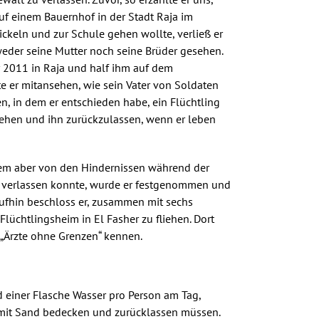
auf einem Bauernhof in der Stadt Raja im
ckeln und zur Schule gehen wollte, verließ er
 weder seine Mutter noch seine Brüder gesehen.
ur 2011 in Raja und half ihm auf dem
te er mitansehen, wie sein Vater von Soldaten
, in dem er entschieden habe, ein Flüchtling
 gehen und ihn zurückzulassen, wenn er leben
lem aber von den Hindernissen während der
n verlassen konnte, wurde er festgenommen und
aufhin beschloss er, zusammen mit sechs
lüchtlingsheim in El Fasher zu fliehen. Dort
e „Ärzte ohne Grenzen“ kennen.
d einer Flasche Wasser pro Person am Tag,
ie mit Sand bedecken und zurücklassen müssen.