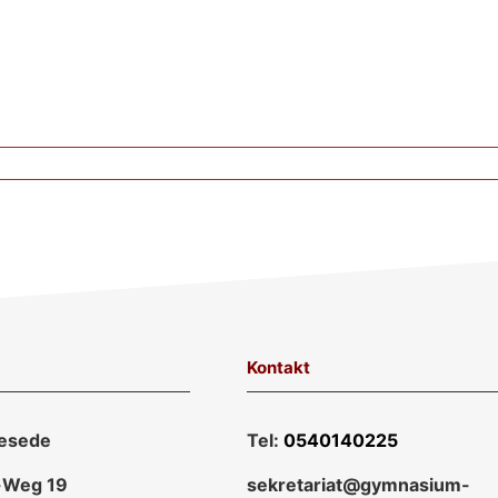
Kontakt
esede
Tel:
0540140225
-Weg 19
sekretariat@gymnasium-