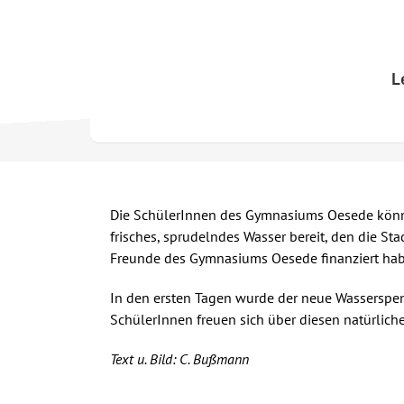
Skip
to
content
L
Die SchülerInnen des Gymnasiums Oesede könne
frisches, sprudelndes Wasser bereit, den die S
Freunde des Gymnasiums Oesede finanziert hab
In den ersten Tagen wurde der neue Wasserspend
SchülerInnen freuen sich über diesen natürliche
Text u. Bild: C. Bußmann