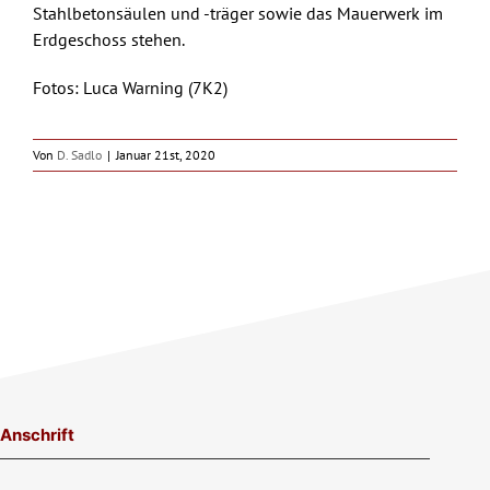
Skip
Stahlbetonsäulen und -träger sowie das Mauerwerk im
to
Erdgeschoss stehen.
content
Fotos: Luca Warning (7K2)
Von
D. Sadlo
|
Januar 21st, 2020
Anschrift